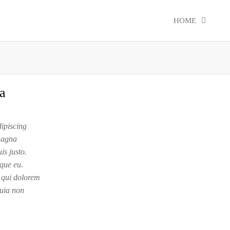
HOME
la
dipiscing
 magna
is justo.
sque eu.
 qui dolorem
quia non