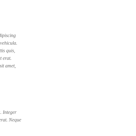
dipiscing
vehicula.
tis quis,
t erat.
it amet,
. Integer
 erat. Neque