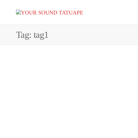
Your
YOUR
sound
tatuape
SOUND
Tag:
tag1
TATUAPE